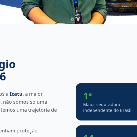
gio
26
1ª
os a
Icatu
, a maior
 é, não somos só uma
Maior seguradora
 temos uma trajetória de
independente do Brasil
tenham proteção