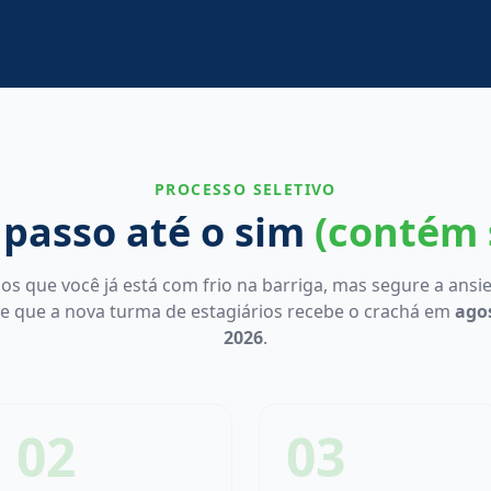
PROCESSO SELETIVO
 passo até o sim
(contém s
s que você já está com frio na barriga, mas segure a ansi
e que a nova turma de estagiários recebe o crachá em
ago
2026
.
02
03