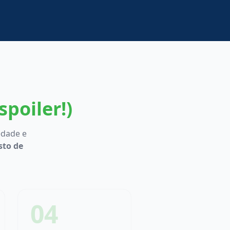
poiler!)
edade e
sto de
04