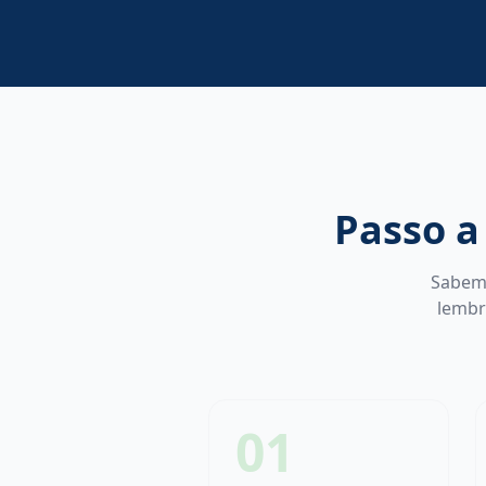
Passo a
Sabemo
lembr
01