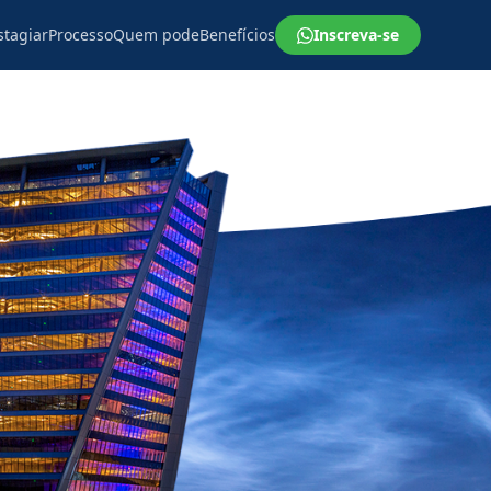
stagiar
Processo
Quem pode
Benefícios
Inscreva-se