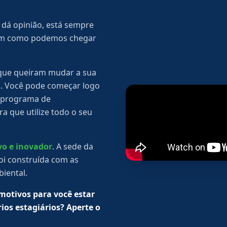
, dá opinião, está sempre
 em como podemos chegar
s que queiram mudar a sua
os. Você pode começar logo
m programa de
a que utilize todo o seu
vo e inovador
. A sede da
oi construída com as
iental.
 motivos para você estar
ios estagiários? Aperte o