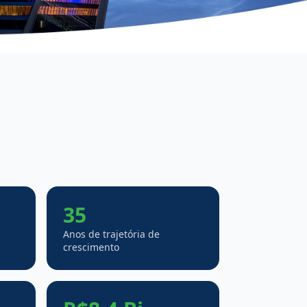
35
Anos de trajetória de
crescimento